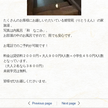
たくさんのお客様にお越しいただいている鯉登苑（りとうえん） の家
族湯 。
写真は内風呂 「和 なごみ」。
お部屋の中のお風呂ですので、雨でも安心です。
お電話でのご予約が可能です！
料金は貸切料２０００円＋大人９００円X人数＋小学生４５０円X人数
となっています。
（大人２名なら３８００円）
未就学児は無料。
皆様ぜひお越しくださいませ。
Previous page
Next page