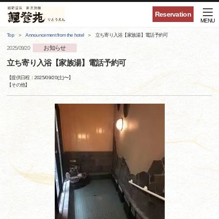
Reservation
MENU
Top
Announcement from the hotel
立ち寄り入浴【家族湯】電話予約可
お知らせ
2025/09/20
立ち寄り入浴【家族湯】電話予約可
【提供日程：
2025/09/20(土)
〜】
【
その他
】