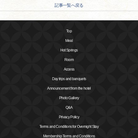
記事一覧へ戻る
Top
Meal
Hot Springs
Room
Access
Day trips and banquets
Announcement from the hotel
Photo Gallery
Q&A
Privacy Policy
Terms and Conditions for Overnight Stay
Membership Terms and Conditions