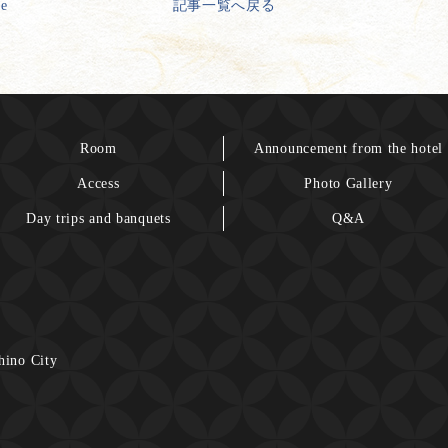
ge
記事一覧へ戻る
Room
Announcement from the hotel
Access
Photo Gallery
Day trips and banquets
Q&A
hino City