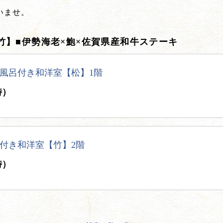
いませ。
竹】■伊勢海老×鮑×佐賀県産和牛ステーキ
風呂付き和洋室【松】1階
時）
付き和洋室【竹】2階
時）