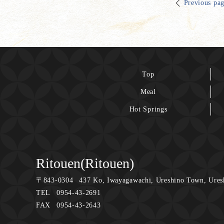
Previous pa
Top
Meal
Hot Springs
Ritouen(Ritouen)
〒
843-0304
437 Ko, Iwayagawachi, Ureshino Town, Ures
TEL
0954-43-2691
FAX
0954-43-2643