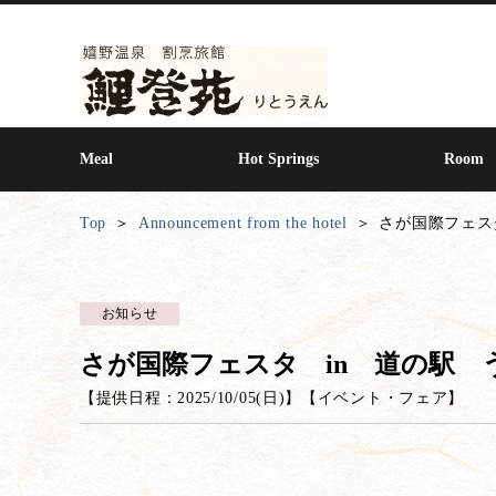
Meal
Hot Springs
Room
Top
Announcement from the hotel
さが国際フェス
お知らせ
さが国際フェスタ in 道の駅 
【提供日程：
2025/10/05(日)
】
【
イベント・フェア
】