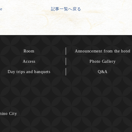
ge
記事一覧へ戻る
Room
Announcement from the hotel
Access
Photo Gallery
Day trips and banquets
Q&A
hino City