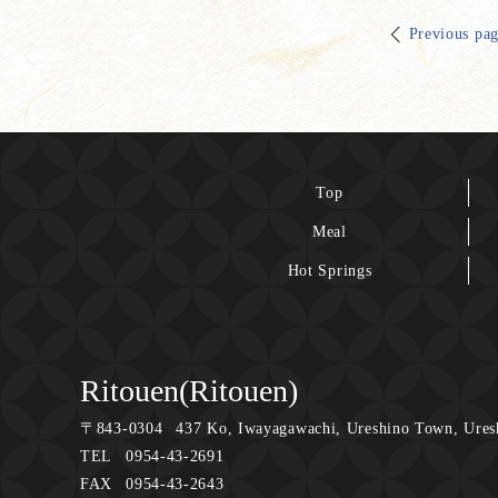
Previous pa
Top
Meal
Hot Springs
Ritouen(Ritouen)
〒
843-0304
437 Ko, Iwayagawachi, Ureshino Town, Ures
TEL
0954-43-2691
FAX
0954-43-2643