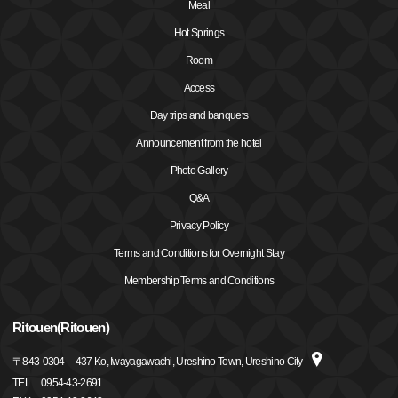
Meal
Hot Springs
Room
Access
Day trips and banquets
Announcement from the hotel
Photo Gallery
Q&A
Privacy Policy
Terms and Conditions for Overnight Stay
Membership Terms and Conditions
Ritouen(Ritouen)
〒
843-0304
437 Ko, Iwayagawachi, Ureshino Town, Ureshino City
TEL
0954-43-2691