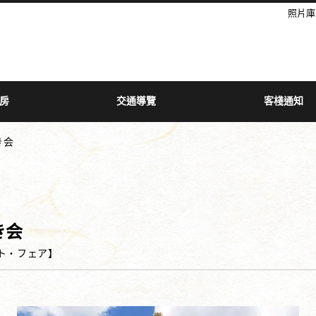
照片庫
房
交通導覽
客棧通知
き会
き会
ト・フェア
】