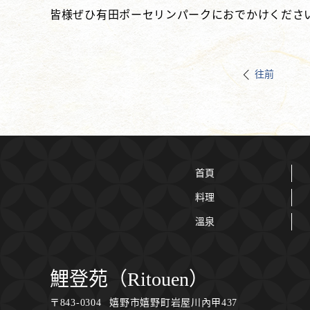
皆様ぜひ有田ポーセリンパークにおでかけくださ
往前
首頁
料理
溫泉
鯉登苑（Ritouen）
〒
843-0304
嬉野市嬉野町岩屋川內甲437