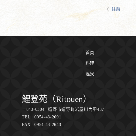
往前
首頁
料理
溫泉
鯉登苑（Ritouen）
〒
843-0304
嬉野市嬉野町岩屋川內甲437
TEL
0954-43-2691
FAX
0954-43-2643