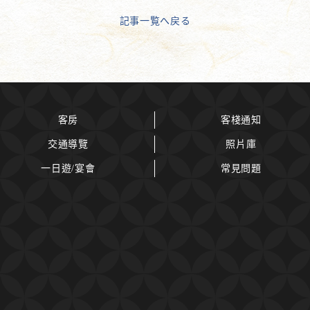
記事一覧へ戻る
客房
客棧通知
交通導覽
照片庫
一日遊/宴會
常見問題