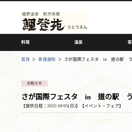
料理
溫泉
客
首頁
客棧通知
さが国際フェスタ in 道の駅 
お知らせ
さが国際フェスタ in 道の駅 
【提供日程：
2025/10/05(日)
】
【
イベント・フェア
】