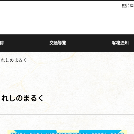
照片庫
房
交通導覽
客棧通知
うれしのまるく
うれしのまるく