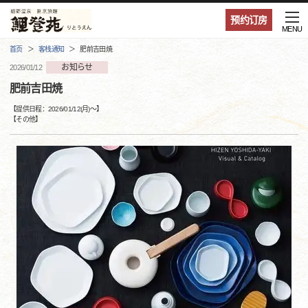
预约订房
MENU
首页
客栈通知
肥前吉田焼
お知らせ
2026/01/12
肥前吉田焼
【提供日程：
2026/01/12(月)
〜】
【
その他
】