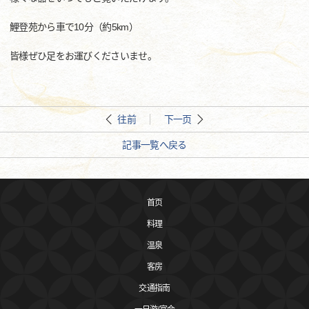
鯉登苑から車で10分（約5km）
皆様ぜひ足をお運びくださいませ。
往前
下一页
記事一覧へ戻る
首页
料理
温泉
客房
交通指南