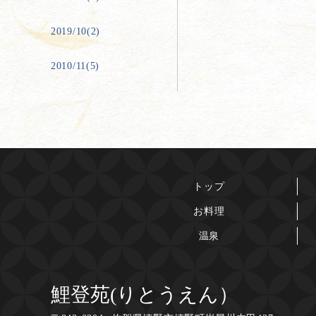
2019/10(2)
2010/11(5)
トップ
お料理
温泉
鯉登苑(りとうえん）