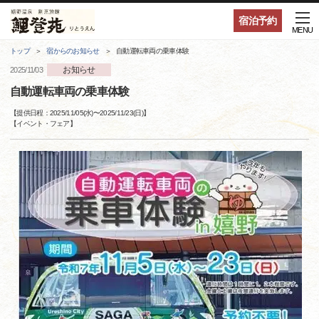
宿泊予約
MENU
トップ
宿からのお知らせ
自動運転車両の乗車体験
お知らせ
2025/11/03
自動運転車両の乗車体験
【提供日程：
2025/11/05(水)
〜
2025/11/23(日)
】
【
イベント・フェア
】