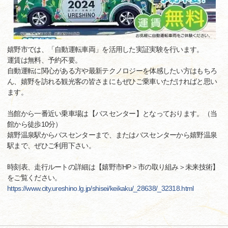
嬉野市では、「自動運転車両」を活用した実証実験を行います。
運賃は無料、予約不要。
自動運転に関心がある方や最新テクノロジーを体感したい方はもちろ
ん、嬉野を訪れる観光客の皆さまにもぜひご乗車いただければと思い
ます。
当館から一番近い乗車場は【バスセンター】となっております。（当
館から徒歩10分）
嬉野温泉駅からバスセンターまで、またはバスセンターから嬉野温泉
駅まで、ぜひご利用下さい。
時刻表、走行ルートの詳細は【嬉野市HP＞市の取り組み＞未来技術】
をご覧ください。
https://www.city.ureshino.lg.jp/shisei/keikaku/_28638/_32318.html