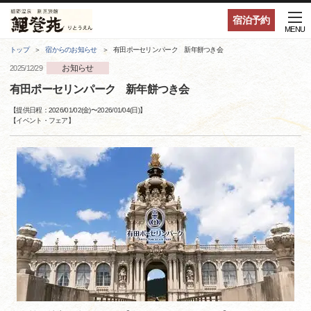
宿泊予約
MENU
トップ
宿からのお知らせ
有田ポーセリンパーク 新年餅つき会
お知らせ
2025/12/29
有田ポーセリンパーク 新年餅つき会
【提供日程：
2026/01/02(金)
〜
2026/01/04(日)
】
【
イベント・フェア
】