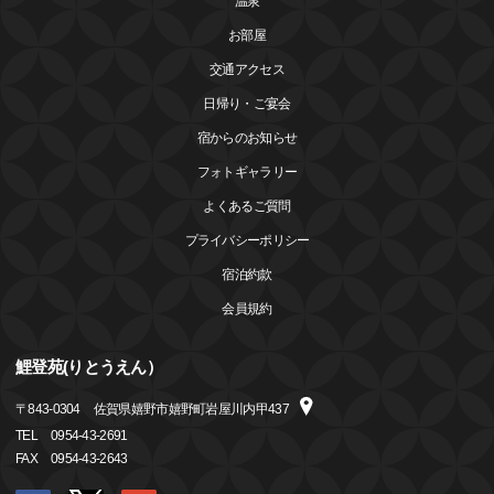
温泉
お部屋
交通アクセス
日帰り・ご宴会
宿からのお知らせ
フォトギャラリー
よくあるご質問
プライバシーポリシー
宿泊約款
会員規約
鯉登苑(りとうえん）
〒
843-0304
佐賀県嬉野市嬉野町岩屋川内甲437
TEL
0954-43-2691
FAX
0954-43-2643