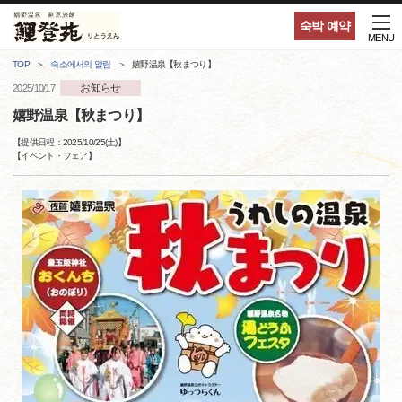
숙박 예약
MENU
TOP
숙소에서의 알림
嬉野温泉【秋まつり】
お知らせ
2025/10/17
嬉野温泉【秋まつり】
【提供日程：
2025/10/25(土)
】
【
イベント・フェア
】