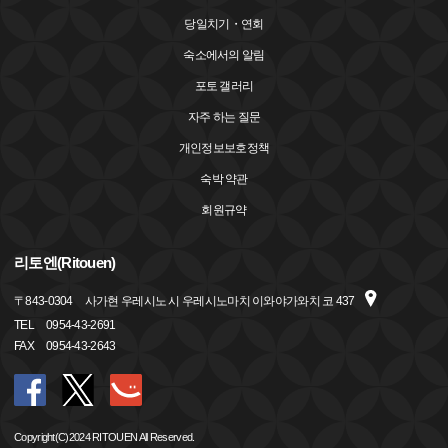
당일치기・연회
숙소에서의 알림
포토 갤러리
자주 하는 질문
개인정보보호정책
숙박 약관
회원규약
리토엔(Ritouen)
〒
843-0304
사가현 우레시노 시 우레시노마치 이와야가와치 코 437
TEL
0954-43-2691
FAX
0954-43-2643
Copyright(C)2024 RITOUEN All Reserved.