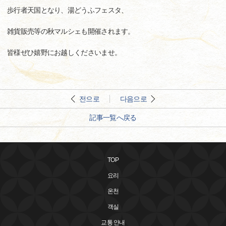
歩行者天国となり、湯どうふフェスタ、
雑貨販売等の秋マルシェも開催されます。
皆様ぜひ嬉野にお越しくださいませ。
전으로
다음으로
記事一覧へ戻る
TOP
요리
온천
객실
교통 안내