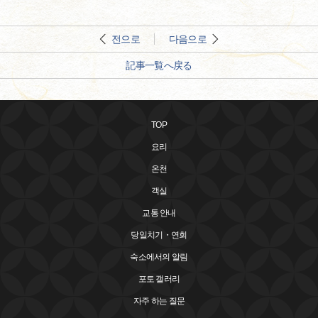
전으로
다음으로
記事一覧へ戻る
TOP
요리
온천
객실
교통 안내
당일치기・연회
숙소에서의 알림
포토 갤러리
자주 하는 질문