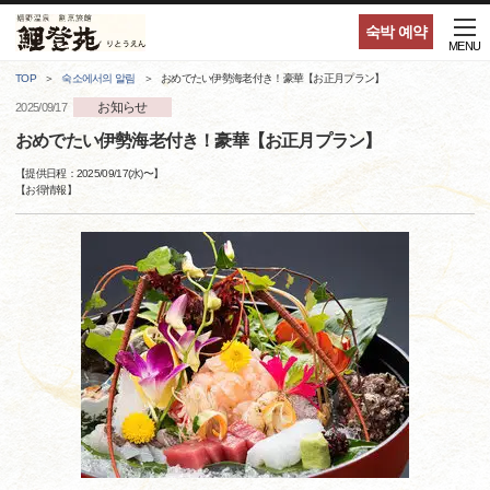
숙박 예약
MENU
TOP
숙소에서의 알림
おめでたい伊勢海老付き！豪華【お正月プラン】
お知らせ
2025/09/17
おめでたい伊勢海老付き！豪華【お正月プラン】
【提供日程：
2025/09/17(水)
〜】
【
お得情報
】