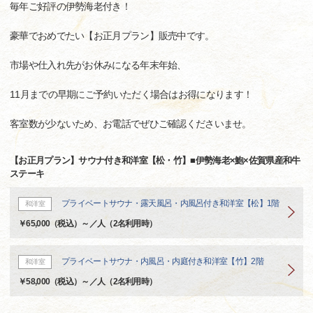
毎年ご好評の伊勢海老付き！
豪華でおめでたい【お正月プラン】販売中です。
市場や仕入れ先がお休みになる年末年始、
11月までの早期にご予約いただく場合はお得になります！
客室数が少ないため、お電話でぜひご確認くださいませ。
【お正月プラン】サウナ付き和洋室【松・竹】■伊勢海老×鮑×佐賀県産和牛
ステーキ
プライベートサウナ・露天風呂・内風呂付き和洋室【松】1階
和洋室
￥65,000（税込）～／人（2名利用時）
プライベートサウナ・内風呂・内庭付き和洋室【竹】2階
和洋室
￥58,000（税込）～／人（2名利用時）