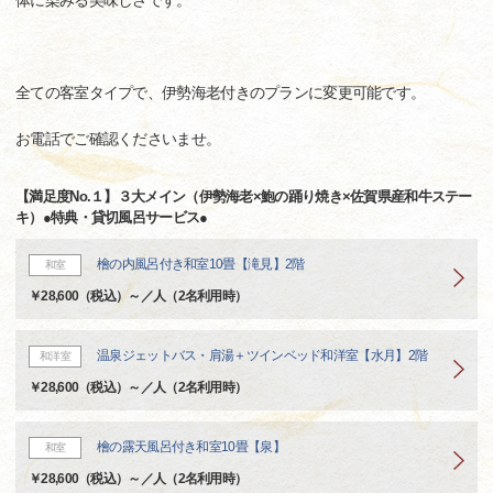
体に染みる美味しさです。
全ての客室タイプで、伊勢海老付きのプランに変更可能です。
お電話でご確認くださいませ。
【満足度No.１】３大メイン（伊勢海老×鮑の踊り焼き×佐賀県産和牛ステー
キ）●特典・貸切風呂サービス●
檜の内風呂付き和室10畳【滝見】2階
和室
￥28,600（税込）～／人（2名利用時）
温泉ジェットバス・肩湯＋ツインベッド和洋室【水月】2階
和洋室
￥28,600（税込）～／人（2名利用時）
檜の露天風呂付き和室10畳【泉】
和室
￥28,600（税込）～／人（2名利用時）