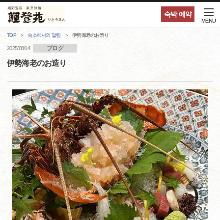
숙박 예약
MENU
TOP
숙소에서의 알림
伊勢海老のお造り
ブログ
2025/08/14
伊勢海老のお造り