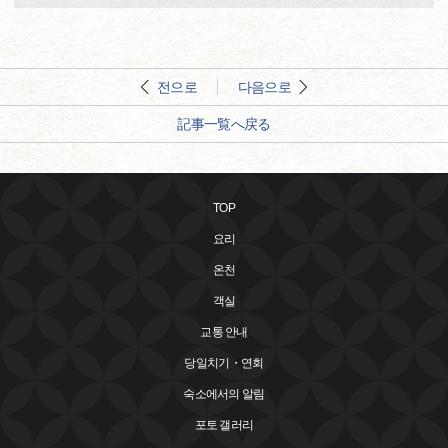
전으로
다음으로
記事一覧へ戻る
TOP
요리
온천
객실
교통 안내
당일치기・연회
숙소에서의 알림
포토 갤러리