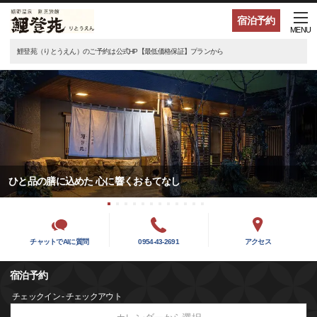
宿泊予約
MENU
鯉登苑（りとうえん）のご予約は公式HP【最低価格保証】プランから
ひと品の膳に込めた 心に響くおもてなし
チャットでAIに質問
0954-43-2691
アクセス
宿泊予約
チェックイン - チェックアウト