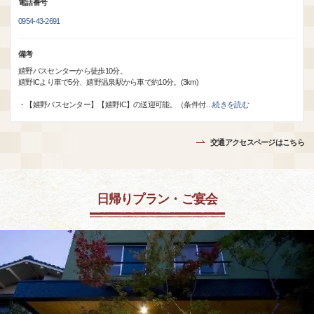
電話番号
0954-43-2691
備考
嬉野バスセンターから徒歩10分。
嬉野ICより車で5分、嬉野温泉駅から車で約10分。(3km)
・【嬉野バスセンター】【嬉野IC】の送迎可能。（条件付
…
続きを読む
交通アクセスページはこちら
日帰りプラン・ご宴会