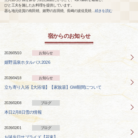
ひと工夫を施したお料理を提供しています。
器も地元佐賀の有田焼、嬉野の吉田焼、長崎の波佐見焼
…
続きを読む
宿からのお知らせ
2026/05/10
お知らせ
嬉野温泉ホタルバス2026
2026/04/18
お知らせ
立ち寄り入浴【大浴場】【家族湯】GW期間について
2026/02/08
ブログ
本日2月8日雪の情報
2026/02/01
ブログ
お誕生日サプライズ【花束】