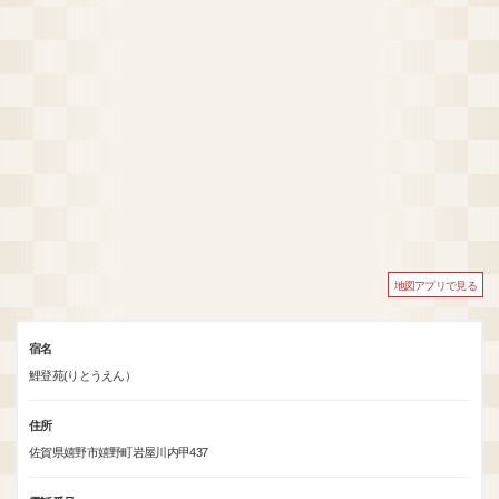
地図アプリで見る
宿名
鯉登苑(りとうえん）
住所
佐賀県嬉野市嬉野町岩屋川内甲437