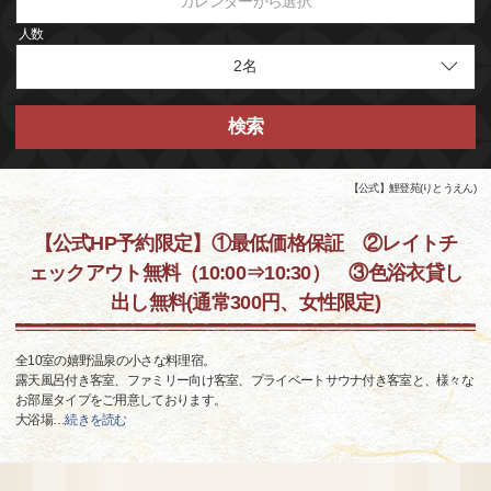
カレンダーから選択
人数
検索
【公式】鯉登苑(りとうえん)
【公式HP予約限定】①最低価格保証 ②レイトチ
ェックアウト無料（10:00⇒10:30） ③色浴衣貸し
出し無料(通常300円、女性限定)
全10室の嬉野温泉の小さな料理宿。
露天風呂付き客室、ファミリー向け客室、プライベートサウナ付き客室と、様々な
お部屋タイプをご用意しております。
大浴場
…
続きを読む