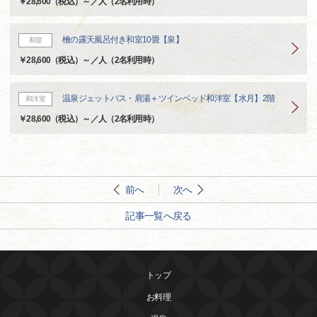
￥28,600（税込）～／人（2名利用時）
檜の露天風呂付き和室10畳【泉】
和室
￥28,600（税込）～／人（2名利用時）
温泉ジェットバス・肩湯＋ツインベッド和洋室【水月】2階
和洋室
￥28,600（税込）～／人（2名利用時）
前へ
次へ
記事一覧へ戻る
トップ
お料理