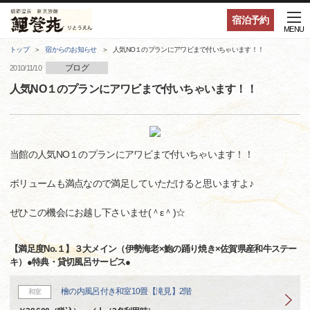
宿泊予約
MENU
トップ
宿からのお知らせ
人気NO１のプランにアワビまで付いちゃいます！！
ブログ
2010/11/10
人気NO１のプランにアワビまで付いちゃいます！！
当館の人気NO１のプランにアワビまで付いちゃいます！！
ボリュームも満点なので満足していただけると思いますよ♪
ぜひこの機会にお越し下さいませ(＾ε＾)☆
【満足度No.１】３大メイン（伊勢海老×鮑の踊り焼き×佐賀県産和牛ステー
キ）●特典・貸切風呂サービス●
檜の内風呂付き和室10畳【滝見】2階
和室