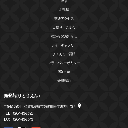
温泉
お部屋
交通アクセス
日帰り・ご宴会
宿からのお知らせ
フォトギャラリー
よくあるご質問
プライバシーポリシー
宿泊約款
会員規約
鯉登苑(りとうえん）
〒
843-0304
佐賀県嬉野市嬉野町岩屋川内甲437
TEL
0954-43-2691
FAX
0954-43-2643