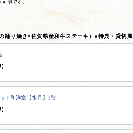
更可能です。
鮑の踊り焼き×佐賀県産和牛ステーキ）●特典・貸切風
階
時）
ッド和洋室【水月】2階
時）