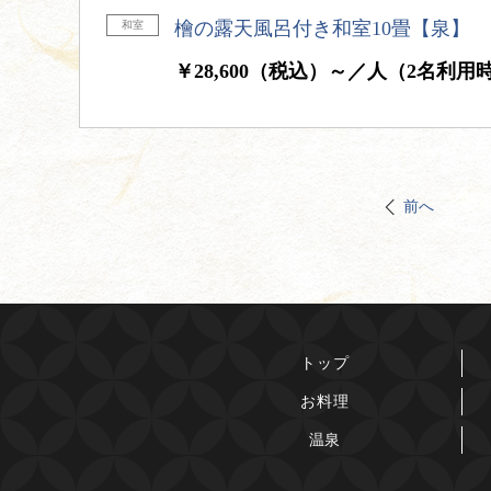
檜の露天風呂付き和室10畳【泉】
和室
￥28,600（税込）～／人（2名利用
前へ
トップ
お料理
温泉