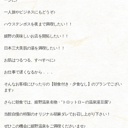
ージに♪
一人旅やビジネスにもどうぞ♪
ハウステンボスを夜まで満喫したい！！
嬉野の美味しいお店を開拓したい！！
日本三大美肌の湯を満喫したい！！
お肌はつるつる、すべすべに♪
お仕事で遅くなるから．．．
そんなお客様にぴったりの【朝食付き・夕食なし】のプランでござい
ます♪
さらに朝食では、嬉野温泉名物・“トロットロ～の温泉湯豆腐”♪
当館自慢の特製のオリジナル胡麻ダレでお召し上がり下さい！
ぜひこの機会に嬉野温泉をご満喫くださいませ♪