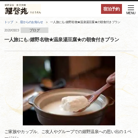
宿泊予約
MENU
トップ
宿からのお知らせ
一人旅にも♪嬉野名物★温泉湯豆腐★の朝食付きプラン
ブログ
2020/03/23
一人旅にも♪嬉野名物★温泉湯豆腐★の朝食付きプラン
ご家族やカップル、ご友人やグループでの嬉野温泉への思い出の１ペ